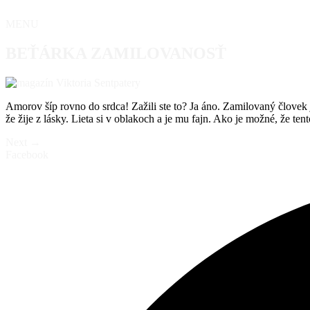
Preskočiť
na
MENU
obsah
BEŤÁRKA ZAMILOVANOSŤ
Amorov šíp rovno do srdca! Zažili ste to? Ja áno. Zamilovaný človek j
že žije z lásky. Lieta si v oblakoch a je mu fajn. Ako je možné, že ten
Next
→
Facebook