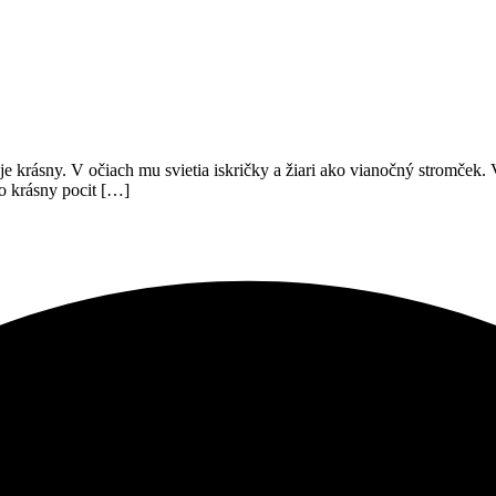
e krásny. V očiach mu svietia iskričky a žiari ako vianočný stromček. V
to krásny pocit […]